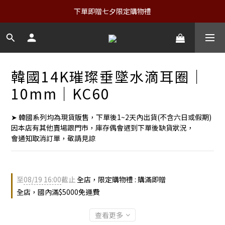
下單即贈七夕限定購物禮
韓國14K璀璨垂墜水滴耳圈｜
10mm｜KC60
➤ 韓國系列均為現貨販售，下單後1~2天內出貨(不含六日或假期)
因本店有其他賣場跟門市，庫存偶會遇到下單後缺貨狀況，
會通知取消訂單，敬請見諒
至
08/19 16:00
截止
全店，限定購物禮 : 購滿即贈
全店，國內滿$5000免運費
查看更多