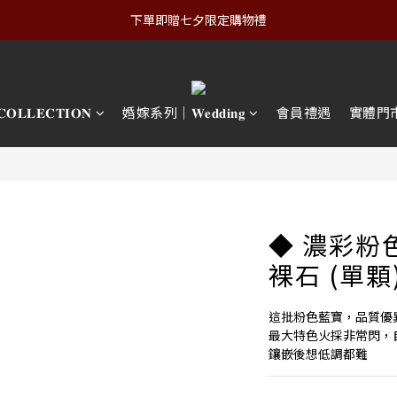
下單即贈七夕限定購物禮
𝐋𝐄𝐂𝐓𝐈𝐎𝐍
婚嫁系列｜𝐖𝐞𝐝𝐝𝐢𝐧𝐠
會員禮遇
實體門
◆ 濃彩粉
裸石 (單顆
這批粉色藍寶，品質優
最大特色火採非常閃，
鑲嵌後想低調都難