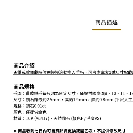
商品描述
商品介紹
★鏈戒款佩戴時候需慢慢滾動推入手指，可考慮拿
大1號
尺寸配戴
商品規格
戒圍：此款鏈戒每只均為固定尺寸，僅提供國際圍8、10、11、13
尺寸：鑽石鑲嵌約2.5mm，高約1.9mm，鍊約0.8mm (平尺人
規格：鑽石0.01ct
顏色：僅提供金色
材質：10K (Au417)、天然鑽石 (顏色F / 淨度VS)
➤ 商品收到七日內可自費郵資更換戒圍乙次，不提供修改尺寸