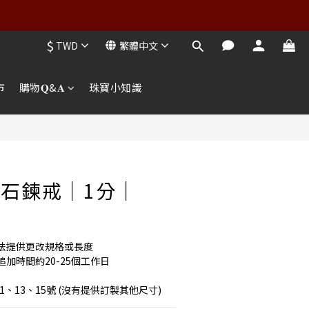
$
TWD
繁體中文
市
購物𝐐&𝐀
珠寶小知識
鑽石鍊戒｜1分｜
法提供更改規格或長度
加時間約20-25個工作日
1、13、15號 (沒有提供訂製其他尺寸)