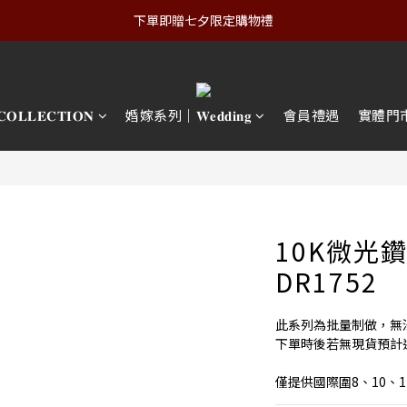
下單即贈七夕限定購物禮
𝐋𝐄𝐂𝐓𝐈𝐎𝐍
婚嫁系列｜𝐖𝐞𝐝𝐝𝐢𝐧𝐠
會員禮遇
實體門
10K微光
DR1752
此系列為批量制做，無
下單時後若無現貨預計追
僅提供國際圍8、10、1