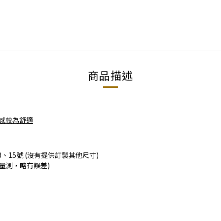
商品描述
感較為舒適
、15號 (沒有提供訂製其他尺寸)
工量測，略有誤差)