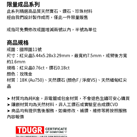
限量成品系列
此系列精選高品質天然寶石、鑽石、珍珠材料
經由我們設計製作成而，僅此一件限量販售
戒指可免費修改戒圍增減兩號以內，半號為單位
商品規格
戒圍：國際圍11號
尺寸：紅尖晶5.44x5.28x3.29mm，最寬約7.5mm，戒臂後方寬
約1.6mm
規格：紅尖晶0.76ct，鑽石0.18ct
顏色：玫瑰金
材質：18K (Au750)、天然鑽石 (顏色F / 淨度VS)、天然緬甸紅尖
晶
➤ 材質均為純K金，非電鍍或包金材質，不會退色生鏽可安心購買
➤ 鑲嵌材質均為天然材料，非人工鑽石或實驗室合成鑽CVD
➤ 商品均有提供售後服務，如需修改、補鑽、維修等將按照服務
內容報價