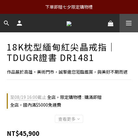
下單即贈七夕限定購物禮
18K枕型緬甸紅尖晶戒指｜
TDUGR證書 DR1481
作品展於高雄・美術門市，誠摯邀您蒞臨鑑賞，與美好不期而遇
至
08/19 16:00
截止
全店，限定購物禮 : 購滿即贈
全店，國內滿$5000免運費
查看更多
NT$45,900