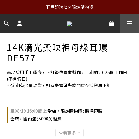
下單即贈七夕限定購物禮
14K滴光柔映祖母綠耳環
DE577
商品採用手工鑲嵌，下訂後依需求製作，工期約20-25個工作日
(不含假日)
不定期有少量現貨，如有急需可先詢問庫存狀態再下訂
至
08/19 16:00
截止
全店，限定購物禮 : 購滿即贈
全店，國內滿$5000免運費
查看更多