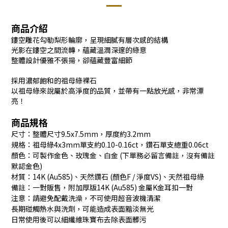
商品介紹
鏤空雕花勾勒梨形輪廓，呈現細膩有層次感的結構
光影在鏤空之間流轉，蘊藏溫潤深邃的綠意
整體設計優雅不張揚，卻蘊藏豐富細節
採用濃郁飽和的祖母綠裸石
以祖母綠來說屬於高淨度的品質，並帶有一點放光感，非常漂
亮！
商品規格
尺寸：整體尺寸9.5x7.5mm，厚度約3.2mm
規格：祖母綠4x3mm單支約0.10-0.16ct，鑽石單支總重0.06ct
顏色：可製作金色、玫瑰金、白金 (下單務必留言備註，沒有備註
默認金色)
材質：14K (Au585)、天然鑽石 (顏色F / 淨度VS)、天然祖母綠
備註：一對販售，附加厚版14K (Au585) 金屬K金耳扣一對
注意：請避免配戴洗澡，不可使用超音波機清潔
長期碰觸熱水與洗劑，可能造成表面黯淡無光
日常使用後可以細纖維珠寶布去除表面髒污