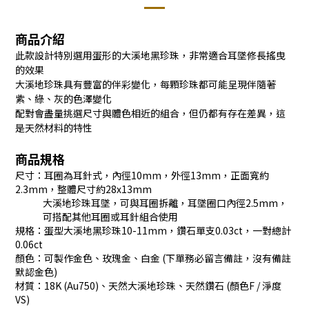
商品介紹
此款設計特別選用蛋形的大溪地黑珍珠，非常適合耳墜修長搖曳
的效果
大溪地珍珠具有豐富的伴彩變化，每顆珍珠都可能呈現伴隨著
紫、綠、灰的色澤變化
配對會盡量挑選尺寸與體色相近的組合，但仍都有存在差異，這
是天然材料的特性
商品規格
尺寸：耳圈為耳針式，內徑10mm，外徑13mm，正面寬約
2.3mm，整體尺寸約28x13mm
大溪地珍珠耳墜，可與耳圈拆離，耳墜圈口內徑2.5mm，
可搭配其他耳圈或耳針組合使用
規格：蛋型大溪地黑珍珠10-11mm，鑽石單支0.03ct，一對總計
0.06ct
顏色：可製作金色、玫瑰金、白金 (下單務必留言備註，沒有備註
默認金色)
材質：18K (Au750)、天然大溪地珍珠、天然鑽石 (顏色F / 淨度
VS)