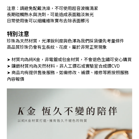
注意：請避免配戴洗澡，不可使用超音波機清潔
長期碰觸熱水與洗劑，可能造成表面黯淡無光
日常使用後可以細纖維珠寶布去除表面髒污
特別注意
珍珠為天然材質，光澤銳利度與色澤為我們採貨優先考量條件
高品質珍珠仍會有生長紋、花皮，屬於非常正常現象
➤ 材質均為純K金，非電鍍或包金材質，不會退色生鏽可安心購買
➤ 鑲嵌材質均為天然材料，非人工鑽石或實驗室合成鑽CVD
➤ 商品均有提供售後服務，如需修改、補鑽、維修等將按照服務
內容報價