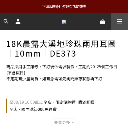
下單即贈七夕限定購物禮
18K晨露大溪地珍珠兩用耳圈
｜10mm｜DE373
商品採用手工鑲嵌，下訂後依需求製作，工期約20-25個工作日
(不含假日)
不定期有少量現貨，如有急需可先詢問庫存狀態再下訂
至
08/19 16:00
截止
全店，限定購物禮 : 購滿即贈
全店，國內滿$5000免運費
查看更多