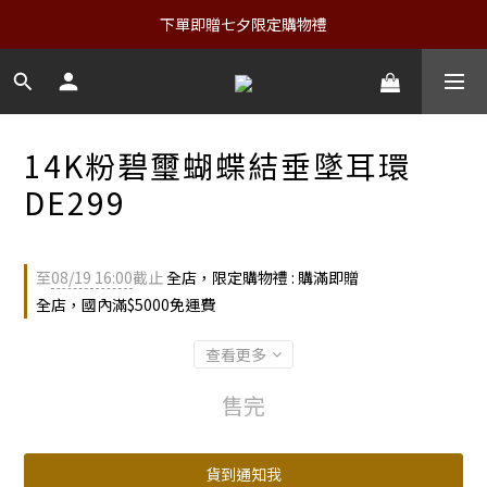
下單即贈七夕限定購物禮
14K粉碧璽蝴蝶結垂墜耳環
DE299
至
08/19 16:00
截止
全店，限定購物禮 : 購滿即贈
全店，國內滿$5000免運費
查看更多
售完
貨到通知我