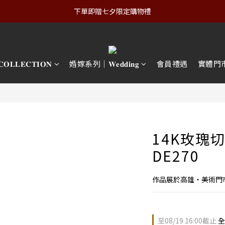
下單即贈七夕限定購物禮
𝐋𝐄𝐂𝐓𝐈𝐎𝐍
婚嫁系列｜𝐖𝐞𝐝𝐝𝐢𝐧𝐠
會員禮遇
實體門
14K玫瑰
DE270
作品展於高雄・美術門
至
08/19 16:00
截止
全