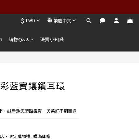
$
TWD
繁體中文
市
購物𝐐&𝐀
珠寶小知識
切彩藍寶鑲鑽耳環
市，誠摯邀您蒞臨鑑賞，與美好不期而遇
店，限定購物禮 : 購滿即贈