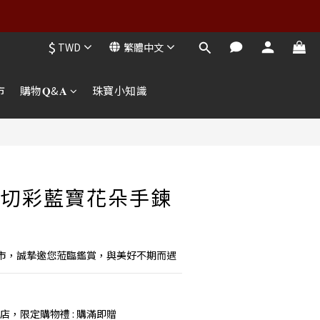
$
TWD
繁體中文
市
購物𝐐&𝐀
珠寶小知識
精切彩藍寶花朵手鍊
市，誠摯邀您蒞臨鑑賞，與美好不期而遇
店，限定購物禮 : 購滿即贈