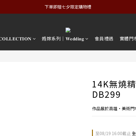
下單即贈七夕限定購物禮
𝐋𝐄𝐂𝐓𝐈𝐎𝐍
婚嫁系列｜𝐖𝐞𝐝𝐝𝐢𝐧𝐠
會員禮遇
實體門
14K無燒
DB299
作品展於高雄・美術門
至
08/19 16:00
截止
全