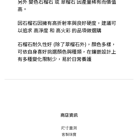
另外 變色石榴石 或 翠榴石 因產量稀有而價值
高。
因石榴石因擁有高折射率與良好硬度，建議可
以追求 高淨度 和 高火彩 的品項做選購
石榴石耐久性好 (除了翠榴石外)，顏色多樣，
可依自身喜好挑選顏色與種類，在鑲嵌設計上
有多種變化限制少，易於日常養護
商店資訊
尺寸量測
客製珠寶