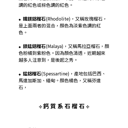
調的紅色或棕色調的紅色。
鐵鎂鋁榴石
(Rhodolite)，又稱玫瑰榴石，
◆
是上面兩者的混合，顏色為淡紫色調的紅
色。
鎂錳鋁榴石
(Malaya)，又稱馬拉亞榴石，顏
◆
色粉橘到紫粉色。因為顏色清透，近期越來
越多人注意到，是後起之秀。
錳鋁榴石
(Spessartine)，產地包括巴西、
◆
馬達加斯加、緬甸。顏色橘色，又稱芬達
石，
鈣
質
系 石 榴 石
✣
✣