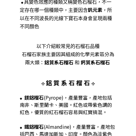
具變色效應的種類又稱變色石榴石，不一
◆
釩元素
定存在哪一個種類中，主要因含
，所
以在不同波長的光線下寶石本身會呈現兩種
不同顏色
以下介紹較常見的石榴石品種
石榴石家族
主要因其組成的化學元素區
分為
兩大類
：
鋁
質
系石榴石
和
鈣
質
系石榴石
鋁 質 系 石 榴 石
✣
✣
鎂鋁榴石
(Pyrope)，產量豐富，產地包括
◆
南非、斯里蘭卡、美國。紅色或帶紫色調的
紅色，優質的紅石榴石容易與紅寶搞混。
鐵鋁榴石
(Almandine)，產量豐富，產地包
◆
括巴西、馬達加斯加、印度。顏色為淡紫色