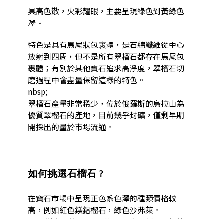
具高色散，火彩耀眼，主要呈現綠色到黃綠色
澤。
特色是具有馬尾狀包裹體，是石綿纖維從中心
放射到四周，但不是所有翠榴石都存在馬尾包
裹體；有別於其他寶石追求高淨度，翠榴石切
磨過程中會盡量保留這樣的特色。
nbsp;
翠榴石產量非常稀少，位於俄羅斯的烏拉山為
優質翠榴石的產地，目前幾乎封礦，僅剩早期
開採出的量於市場流通。
如何挑選
石榴石
?
在寶石市場中呈現正色系色澤的種類價格較
高，例如紅色鎂鋁榴石，綠色沙弗萊。