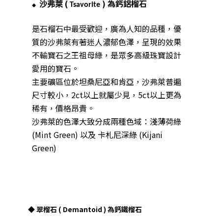
(
)
為鈣鋁榴石
沙弗萊
Tsavorite
◆
是
石榴石中最受歡迎，廣為人知的品種
，優
質的沙弗萊有著迷人濃郁色澤，呈現的效果
不輸寶石之王祖母綠，是眾多高級珠寶設計
愛用的寶石。
主要礦區
位於
坦桑尼亞和肯亞，沙弗萊普遍
尺寸較小，2ct以上就屬少見，5ct以上更為
稀有，價格昂貴。
沙弗萊
的色澤
大致分
成
兩種色
域
：
淺薄荷綠
(Mint
Green)
以及
卡札尼
深
綠
(Kijani
Green)
◆ 翠榴石 ( Demantoid ) 為鈣鐵榴石