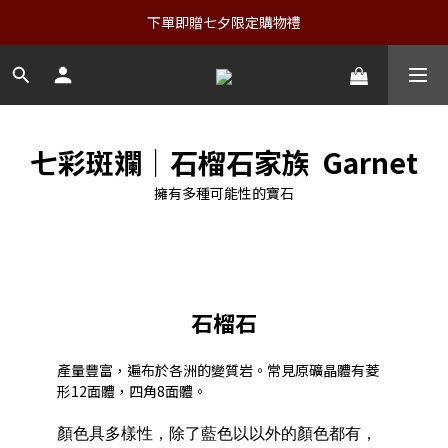
下單即贈七夕限定購物禮
七彩斑斕｜石榴石家族 Garnet
擁有多種可能性的寶石
石榴石
產量豐富，遍布於各洲的變質岩。常見原礦晶體有菱
形12面體，四角8面體。
顏色
具
多樣
性，
除了藍色以以外的顏色都有，