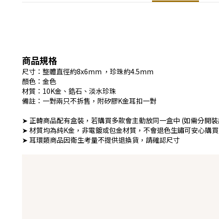
商品規格
尺寸：整體直徑約8x6mm ，珍珠約4.5mm
顏色：金色
材質：10K金、鋯石、淡水珍珠
備註：一對兩只不拆售，附矽膠K金耳扣一對
➤ 正韓商品配有盒裝，若購買多款會主動放同一盒中 (如需分開裝
➤ 材質均為純K金，非電鍍或包金材質，不會退色生鏽可安心購買
➤ 耳環類商品因衛生考量不提供退換貨，請確認尺寸