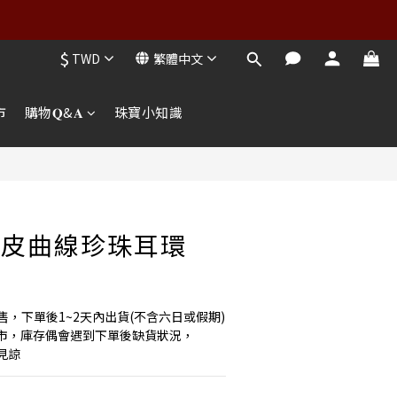
$
TWD
繁體中文
市
購物𝐐&𝐀
珠寶小知識
俏皮曲線珍珠耳環
售，下單後1~2天內出貨(不含六日或假期)
市，庫存偶會遇到下單後缺貨狀況，
見諒