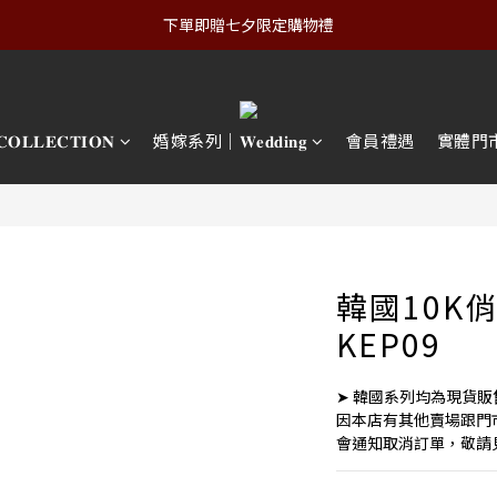
下單即贈七夕限定購物禮
𝐋𝐄𝐂𝐓𝐈𝐎𝐍
婚嫁系列｜𝐖𝐞𝐝𝐝𝐢𝐧𝐠
會員禮遇
實體門
韓國10K
KEP09
➤ 韓國系列均為現貨販
因本店有其他賣場跟門
會通知取消訂單，敬請