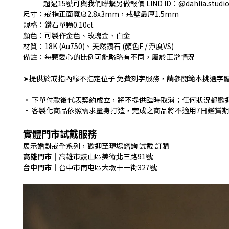
超過15號可與我們聯繫另做報價 LIND ID：@dahlia.studi
尺寸：戒指正面寬度2.8x3mm，戒壁最厚1.5mm
規格：鑽石單顆0.10ct
顏色：可製作金色、玫瑰金、白金
材質：18K (Au750)、天然鑽石 (顏色F / 淨度VS)
備註：每顆愛心的比例可能略略有不同，屬於正常情況
➤提供於戒指內緣不指定位子
免費刻字服務
，請參閱範本挑選
字
• 下單付款後代表契約成立，將不提供臨時取消；任何狀況都歡
• 客製化商品依照需求量身打造，完成之商品將不適用7日鑑賞
實體門市試戴服務
展示婚對戒全系列，歡迎至現場諮詢 試戴 訂購
高雄門市
｜高雄市鼓山區美術北三路91號
台中門市
｜台中市南屯區大墩十一街327號