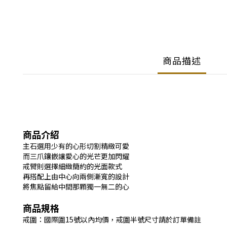
商品描述
商品介紹
主石選用少有的心形切割精緻可愛
而三爪鑲嵌讓愛心的光芒更加閃耀
戒臂則選擇細緻簡約的光面款式
再搭配上由中心向兩側漸寬的設計
將焦點留給中間那顆獨一無二的心
商品規格
戒圍：國際圍15號以內均價，戒圍半號尺寸請於訂單備註