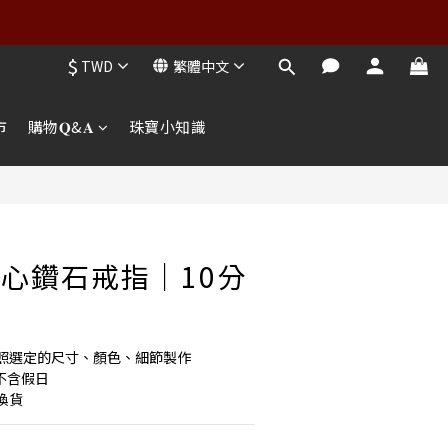
$
TWD
繁體中文
市
購物𝐐&𝐀
珠寶小知識
愛心鑽石戒指｜10分
照選定的尺寸、顏色、細節製作
日不含假日
換貨