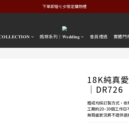
下單即贈七夕限定購物禮
𝐋𝐄𝐂𝐓𝐈𝐎𝐍
婚嫁系列｜𝐖𝐞𝐝𝐝𝐢𝐧𝐠
會員禮遇
實體門
18K純真
｜DR726
婚戒均採訂製方式，依
工期約20~30個工作
無瑕疵狀況將不提供退