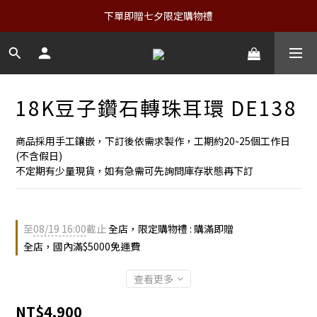
下單即贈七夕限定購物禮
18K豆子鑽石轉珠耳環 DE138
商品採用手工鑲嵌，下訂後依需求製作，工期約20-25個工作日
(不含假日)
不定期有少量現貨，如有急需可先詢問庫存狀態再下訂
至
08/19 16:00
截止
全店，限定購物禮 : 購滿即贈
全店，國內滿$5000免運費
查看更多
NT$4,900