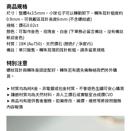
商品規格
尺寸：整體4x3.5mm，小球位子可以轉動卸下，轉珠耳針粗度約
0.9mm，可佩戴區耳針長度6mm (不含螺紋處)
規格：鑽石0.02ct
顏色：可製作金色、玫瑰金、白金 (下單務必留言備註，沒有備註
默認金色)
材質：18K (Au750)、天然鑽石 (顏色F / 淨度VS)
備註：單只販售，轉珠耳環的耳針較粗，請多留意規格
特別注意
螺紋耳針與轉珠是固定配好，轉珠若有遺失需聯絡我們另外購
買。
➤ 材質均為純K金，非電鍍或包金材質，不會退色生鏽可安心購買
➤ 鑲嵌材質均為天然材料，非人工鑽石或實驗室合成鑽CVD
➤ 商品均有提供售後服務，如需修改、補鑽、維修等將按照服務
內容報價