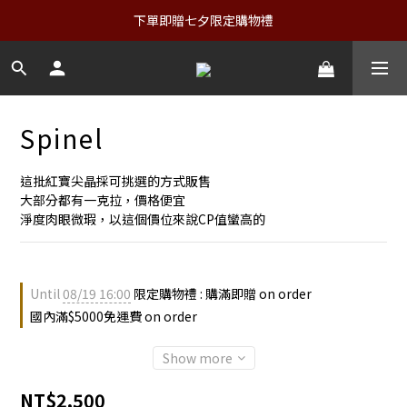
下單即贈七夕限定購物禮
Spinel
這批紅寶尖晶採可挑選的方式販售
大部分都有一克拉，價格便宜
淨度肉眼微瑕，以這個價位來說CP值蠻高的
Until
08/19 16:00
限定購物禮 : 購滿即贈 on order
國內滿$5000免運費 on order
Show more
NT$2,500