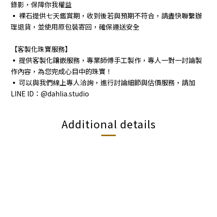
錄影，保障你我權益
▪︎ 裸石提供七天鑑賞期，收到後若與預期不符合，請盡快聯繫辦
理退貨，並使用原包裝寄回，確保運送安全
【客製化珠寶服務】
▪︎ 提供客製化鑲嵌服務，專業師傅手工製作，專人一對一討論製
作內容，為您完成心目中的珠寶！
▪︎ 可以與我們線上專人洽詢，進行討論細節與估價服務，請加
LINE ID：@dahlia.studio
Additional details