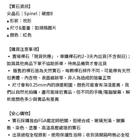
【寶石資訊】
尖晶石｜Spinel｜硬度8
▴ 形狀：枕形
▴ 尺寸&重量：如規格圖片
▴ 顏色：紅色
【購買注意事項】
▪︎ 賣場裸石「現貨供應」，單購裸石約2~3天內出貨(不含假日)；
如與其他商品下單不協助拆單，待商品備齊才會出貨
▪︎ 販售的裸石皆為天然寶石，每顆裸石條件不同，可能帶有天然
包裹體、內含物、表面痕跡等，非人為造成的皆屬正常
▪︎ 尺寸會有0.25mm內的誤差範圍，顏色可能會有深淺差異，我
們以自然光拍攝，盡可能接近實品，但不同的手機/電腦螢幕，解
析度顏色多少與實品有差異
【安心購物】
▪︎ 寶石採購皆由FGA鑑定師把關，拒絕合成、玻璃充填、鈹擴
散、染色、塗覆、高溫高壓處理的寶石
▪︎ 出貨過程全程錄影，使用保護性泡棉；收到貨開箱時務必全程