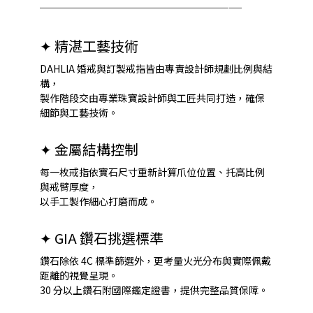
──────────────
──
✦
精湛工藝技術
DAHLIA 婚戒與訂製戒指皆由專責設計師規劃比例與結
構，
製作階段交由專業珠寶設計師與工匠共同打造，確保
細節與工藝技術。
✦
金屬結構控制
每一枚戒指依寶石尺寸重新計算爪位位置、托高比例
與戒臂厚度，
以手工製作細心打磨而成。
✦
GIA 鑽石挑選標準
鑽石除依 4C 標準篩選外，更考量火光分布與實際佩戴
距離的視覺呈現。
30 分以上鑽石附國際鑑定證書，提供完整品質保障。