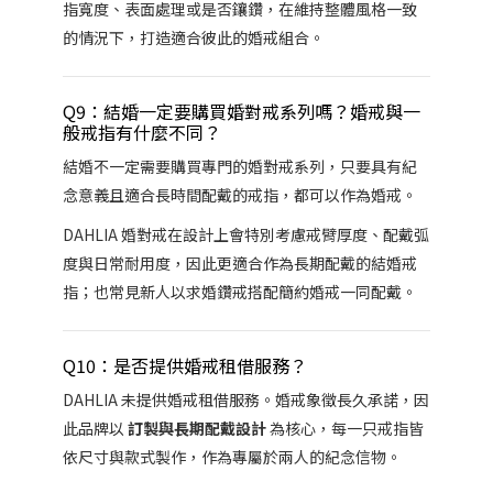
指寬度、表面處理或是否鑲鑽，在維持整體風格一致
的情況下，打造適合彼此的婚戒組合。
Q9：結婚一定要購買婚對戒系列嗎？婚戒與一
般戒指有什麼不同？
結婚不一定需要購買專門的婚對戒系列，只要具有紀
念意義且適合長時間配戴的戒指，都可以作為婚戒。
DAHLIA 婚對戒在設計上會特別考慮戒臂厚度、配戴弧
度與日常耐用度，因此更適合作為長期配戴的結婚戒
指；也常見新人以求婚鑽戒搭配簡約婚戒一同配戴。
Q10：是否提供婚戒租借服務？
DAHLIA 未提供婚戒租借服務。婚戒象徵長久承諾，因
此品牌以
訂製與長期配戴設計
為核心，每一只戒指皆
依尺寸與款式製作，作為專屬於兩人的紀念信物。