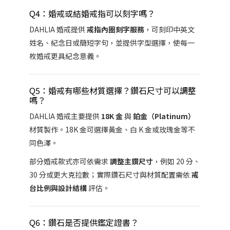
Q4：婚戒或結婚戒指可以刻字嗎？
DAHLIA 婚戒提供
戒指內圈刻字服務
，可刻印中英文
姓名、紀念日或簡短字句，並提供字型選擇，使每一
枚婚戒更具紀念意義。
Q5：婚戒有哪些材質選擇？鑽石尺寸可以調整
嗎？
DAHLIA 婚戒主要提供
18K 金
與
鉑金（Platinum）
材質製作。18K 金可選擇黃金、白 K 金或玫瑰金等不
同色澤。
部分婚戒款式亦可依需求
調整主鑽尺寸
，例如 20 分、
30 分或更大克拉數；實際鑽石尺寸與材質配置需依
戒
台比例與設計結構
評估。
Q6：鑽石是否提供鑑定證書？