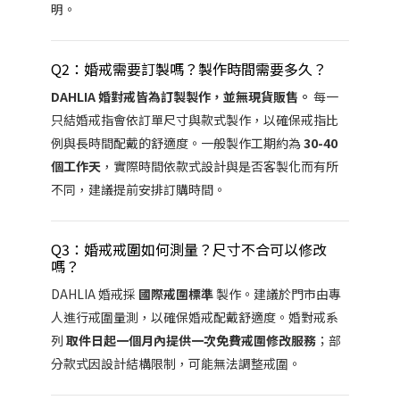
明。
Q2：婚戒需要訂製嗎？製作時間需要多久？
DAHLIA 婚對戒皆為訂製製作，並無現貨販售。
每一
只結婚戒指會依訂單尺寸與款式製作，以確保戒指比
例與長時間配戴的舒適度。一般製作工期約為
30-40
個工作天
，實際時間依款式設計與是否客製化而有所
不同，建議提前安排訂購時間。
Q3：婚戒戒圍如何測量？尺寸不合可以修改
嗎？
DAHLIA 婚戒採
國際戒圍標準
製作。建議於門市由專
人進行戒圍量測，以確保婚戒配戴舒適度。婚對戒系
列
取件日起一個月內提供一次免費戒圍修改服務
；部
分款式因設計結構限制，可能無法調整戒圍。