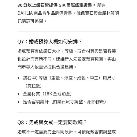
30 分以上鑽石皆提供 GIA 國際鑑定證書。
所有
DAHLIA 商品皆附品牌保證書，確保寶石與金屬材質資
訊清楚可追溯。
Q7：婚戒預算大概如何安排？
婚戒預算會依鑽石大小、等級、戒台材質與是否客製
化設計而有所不同，建議新人先設定預算範圍，再由
門市專人依需求提供合適建議。
鑽石 4C 等級（重量、淨度、成色、車工）與尺寸
（克拉數）
金屬材質（18K 金或鉑金）
是否客製設計（如鑽石尺寸調整、細節修改）
Q8：男戒與女戒一定要同款嗎？
婚戒不一定需要完全相同設計。可依配戴習慣調整戒