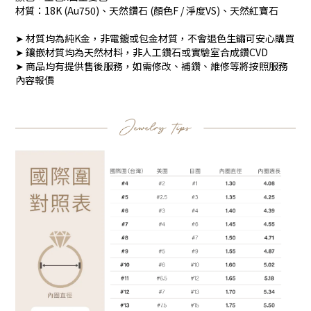
材質：18K (Au750)、天然鑽石 (顏色F / 淨度VS)、天然紅寶石
➤ 材質均為純K金，非電鍍或包金材質，不會退色生鏽可安心購買
➤ 鑲嵌材質均為天然材料，非人工鑽石或實驗室合成鑽CVD
➤ 商品均有提供售後服務，如需修改、補鑽、維修等將按照服務
內容報價