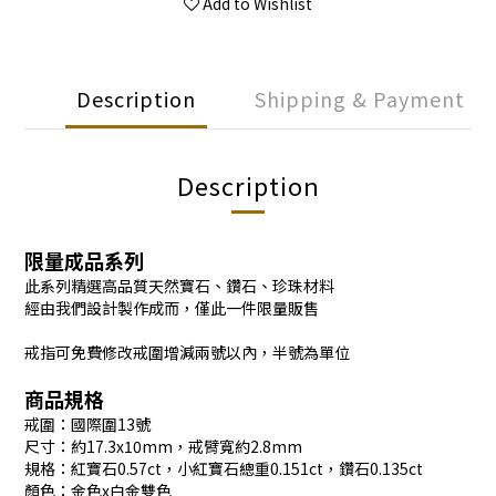
Add to Wishlist
Description
Shipping & Payment
Description
限量成品系列
此系列精選高品質天然寶石、鑽石、珍珠材料
經由我們設計製作成而，僅此一件限量販售
戒指可免費修改戒圍增減兩號以內，半號為單位
商品規格
戒圍：國際圍13號
尺寸：約17.3x10mm，戒臂寬約2.8mm
規格：紅寶石0.57ct，小紅寶石總重0.151ct，鑽石0.135ct
顏色：金色x白金雙色