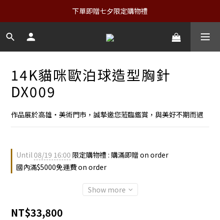
下單即贈七夕限定購物禮
14K貓咪歐泊球造型胸針
DX009
作品展於高雄・美術門市，誠摯邀您蒞臨鑑賞，與美好不期而遇
Until
08/19 16:00
限定購物禮 : 購滿即贈 on order
國內滿$5000免運費 on order
Show more
NT$33,800