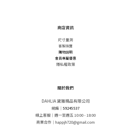
商店資訊
尺寸量測
客製珠寶
購物說明
會員專屬優惠
隱私權政策
關於我們
DAHLIA 黛雅精品有限公司
統編
｜
59245537
線上客服｜週一至週五 10:00 - 18:00
商業合作｜happjh720@gmail.com