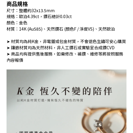
商品規格
尺寸：整體約32x13.5mm
規格：歐泊4.39ct，鑽石總計0.03ct
顏色：金色
材質：14K (Au585)、天然鑽石 (顏色F / 淨度VS)、天然歐泊
➤ 材質均為純K金，非電鍍或包金材質，不會退色生鏽可安心購買
➤ 鑲嵌材質均為天然材料，非人工鑽石或實驗室合成鑽CVD
➤ 商品均有提供售後服務，如需修改、補鑽、維修等將按照服務
內容報價