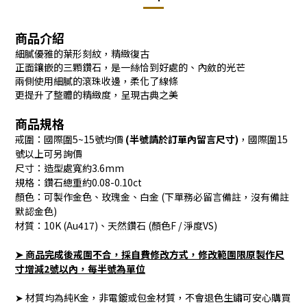
商品介紹
細膩優雅的葉形刻紋，精緻復古
正面鑲嵌的三顆鑽石，是一絲恰到好處的、內斂的光芒
兩側使用細膩的滾珠收邊，柔化了線條
更提升了整體的精緻度，呈現古典之美
商品規格
戒圍：國際圍5~15號均價
(半號請於訂單內留言尺寸)
，國際圍15
號以上可另詢價
尺寸：造型處寬約3.6mm
規格：鑽石總重約0.08-0.10ct
顏色：可製作金色、玫瑰金、白金 (下單務必留言備註，沒有備註
默認金色)
材質：10K (Au417)、天然鑽石 (顏色F / 淨度VS)
➤ 商品完成後戒圍不合，採自費修改方式，修改範圍限原製作尺
寸增減2號以內，每半號為單位
➤ 材質均為純K金，非電鍍或包金材質，不會退色生鏽可安心購買