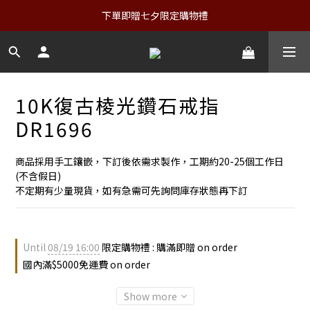
下單即贈七夕限定購物禮
10K復古棱光鑽石戒指
DR1696
商品採用手工鑲嵌，下訂後依需求製作，工期約20-25個工作日
(不含假日)
不定期有少量現貨，如有急需可先詢問庫存狀態再下訂
Until
08/19 16:00
限定購物禮 : 購滿即贈 on order
國內滿$5000免運費 on order
Show more