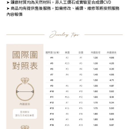
➤ 鑲嵌材質均為天然材料，非人工鑽石或實驗室合成鑽CVD
➤ 商品均有提供售後服務，如需修改、補鑽、維修等將按照服務
內容報價