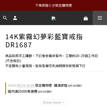
下單即贈七夕限定購物禮
14K紫霧幻夢彩藍寶戒指
DR1687
商品採用手工鑲嵌，下訂後依需求製作，工期約20-25個工作日
(不含假日)
不定期有少量現貨，如有急需可先詢問庫存狀態再下訂
Until
08/19 16:00
限定購物禮 : 購滿即贈 on order
國內滿$5000免運費 on order
Show more