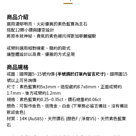
商品介紹
選用濃郁明亮、火彩優異的紫色藍寶為主石
搭配12顆小鑽與鏤空設計
將原本就神秘、貴氣的紫色襯托得更加華麗耀眼
戒臂則選用相對樸素、簡約的款式
讓整體設計以高貴、優雅的方式呈現
商品規格
戒圍：國際圍5~15號均價
(半號請於訂單內留言尺寸)
，國際圍15
號以上可另詢價
尺寸：紫色藍寶約5x3mm，造型處約8.7x8mm，正面戒臂約
1.7mm，後方戒臂約1.2mm
規格：紫色藍寶約0.25~0.35ct，鑽石總重約0.06ct
顏色：可製作金色、玫瑰金、白金 (下單務必留言備註，沒有備註
默認金色)
材質：14K (Au585)、天然鑽石 (顏色F / 淨度VS)、天然紫色藍寶
石