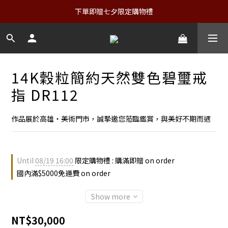
下單即贈七夕限定購物禮
14K穀粒簡約天然雙色碧璽戒
指 DR112
作品展於高雄・美術門市，誠摯邀您蒞臨鑑賞，與美好不期而遇
Until
08/19 16:00
限定購物禮 : 購滿即贈 on order
國內滿$5000免運費 on order
Show more
NT$30,000