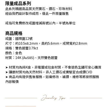
限量成品系列
此系列精選高品質天然寶石、鑽石、珍珠材料
經由我們設計製作成而，僅此一件限量販售
戒指可免費修改戒圍增減兩號以內，半號為單位
商品規格
戒圍：國際圍12號
尺寸：約10.5x8.2mm，高約5.6mm，戒臂寬約2.8mm
規格：雙色碧璽3.79ct
顏色：金色
材質：14K (Au585)、天然雙色碧璽
➤ 材質均為純K金，非電鍍或包金材質，不會退色生鏽可安心購買
➤ 鑲嵌材質均為天然材料，非人工鑽石或實驗室合成鑽CVD
➤ 商品均有提供售後服務，如需修改、補鑽、維修等將按照服務
內容報價