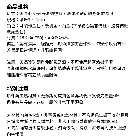
商品規格
尺寸：總長45公分滑球調整鍊，滑球移動可調整配戴長度
規格：珍珠3.5-4mm
顏色：可製作金色、玫瑰金、白金 (下單務必留言備註，沒有備註
默認金色)
材質：18K (Au750)、AKOYA珍珠
備註：製作選用同級距尺寸與色澤的天然珍珠，每顆珍珠仍有些
差異是正常情況，非瑕疵範圍
注意：天然珍珠請避免配戴洗澡，不可使用超音波機清潔
長期碰觸熱水與洗劑，可能造成表面黯淡無光，日常使用後可以
細纖維珠寶布去除表面髒污
特別注意
珍珠為天然材質，光澤銳利度與色澤為我們採貨優先考量條件
仍會有生長紋、花皮，屬於非常正常現象
➤ 材質均為純K金，非電鍍或包金材質，不會退色生鏽可安心購買
➤ 鑲嵌材質均為天然材料，非人工鑽石或實驗室合成鑽CVD
➤ 商品均有提供售後服務，如需修改、補鑽、維修等將按照服務
內容報價