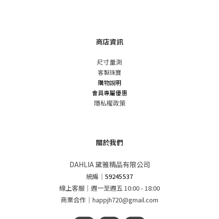
商店資訊
尺寸量測
客製珠寶
購物說明
會員專屬優惠
隱私權政策
關於我們
DAHLIA 黛雅精品有限公司
統編
｜
59245537
線上客服｜週一至週五 10:00 - 18:00
商業合作｜happjh720@gmail.com