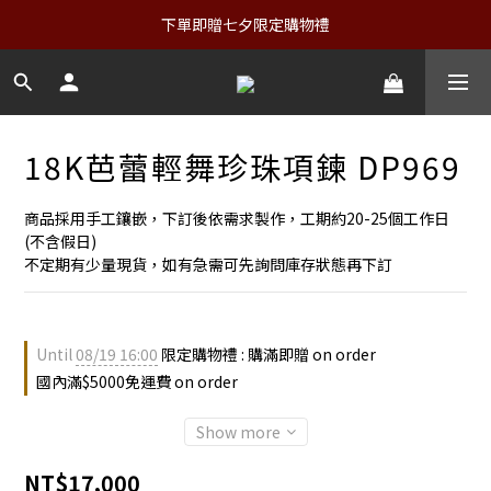
下單即贈七夕限定購物禮
18K芭蕾輕舞珍珠項鍊 DP969
商品採用手工鑲嵌，下訂後依需求製作，工期約20-25個工作日
(不含假日)
不定期有少量現貨，如有急需可先詢問庫存狀態再下訂
Until
08/19 16:00
限定購物禮 : 購滿即贈 on order
國內滿$5000免運費 on order
Show more
NT$17,000