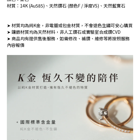
材質：14K (Au585)、天然鑽石 (顏色F / 淨度VS)、天然藍寶石
➤ 材質均為純K金，非電鍍或包金材質，不會退色生鏽可安心購買
➤ 鑲嵌材質均為天然材料，非人工鑽石或實驗室合成鑽CVD
➤ 商品均有提供售後服務，如需修改、補鑽、維修等將按照服務
內容報價