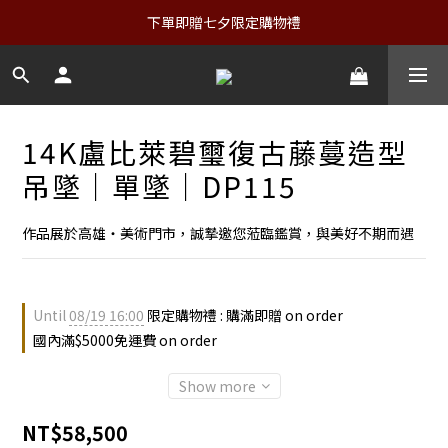
下單即贈七夕限定購物禮
14K盧比萊碧璽復古藤蔓造型
吊墜｜單墜｜DP115
作品展於高雄・美術門市，誠摯邀您蒞臨鑑賞，與美好不期而遇
Until
08/19 16:00
限定購物禮 : 購滿即贈 on order
國內滿$5000免運費 on order
Show more
NT$58,500