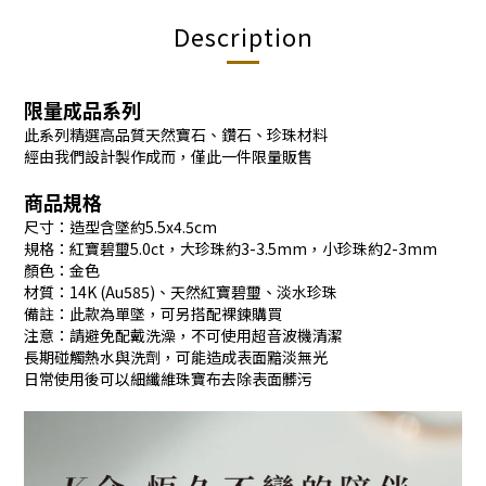
Description
限量成品系列
此系列精選高品質天然寶石、鑽石、珍珠材料
經由我們設計製作成而，僅此一件限量販售
商品規格
尺寸：造型含墜約5.5x4.5cm
規格：紅寶碧璽5.0ct，大珍珠約3-3.5mm，小珍珠約2-3mm
顏色：金色
材質：14K (Au585)、天然紅寶碧璽、淡水珍珠
備註：此款為單墜，可另搭配裸鍊購買
注意：請避免配戴洗澡，不可使用超音波機清潔
長期碰觸熱水與洗劑，可能造成表面黯淡無光
日常使用後可以細纖維珠寶布去除表面髒污