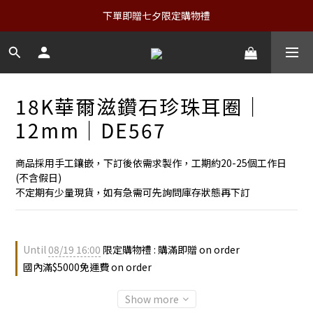
下單即贈七夕限定購物禮
18K華爾滋鑽石珍珠耳圈｜
12mm｜DE567
商品採用手工鑲嵌，下訂後依需求製作，工期約20-25個工作日
(不含假日)
不定期有少量現貨，如有急需可先詢問庫存狀態再下訂
Until
08/19 16:00
限定購物禮 : 購滿即贈 on order
國內滿$5000免運費 on order
Show more