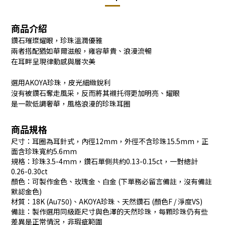
商品介紹
鑽石璀璨耀眼，珍珠溫潤優雅
兩者搭配猶如華爾滋般，雍容華貴、浪漫流暢
在耳畔呈現律動感與層次美
選用AKOYA珍珠，皮光細緻銳利
沒有被鑽石奪走風采，反而將其襯托得更加明亮、耀眼
是一款低調奢華，風格浪漫的珍珠耳圈
商品規格
尺寸：耳圈為耳針式，內徑12mm，外徑不含珍珠15.5mm，正
面含珍珠寬約5.6mm
規格：珍珠3.5-4mm，鑽石單側共約0.13-0.15ct，一對總計
0.26-0.30ct
顏色：可製作金色、玫瑰金、白金 (下單務必留言備註，沒有備註
默認金色)
材質：18K (Au750)、AKOYA珍珠、天然鑽石 (顏色F / 淨度VS)
備註：製作選用同級距尺寸與色澤的天然珍珠，每顆珍珠仍有些
差異是正常情況，非瑕疵範圍