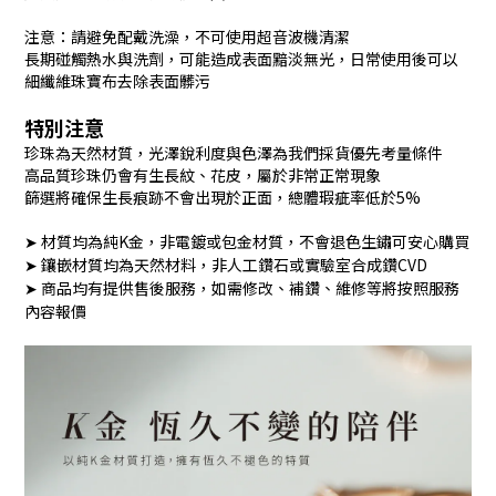
注意：請避免配戴洗澡，不可使用超音波機清潔
長期碰觸熱水與洗劑，可能造成表面黯淡無光，日常使用後可以
細纖維珠寶布去除表面髒污
特別注意
珍珠為天然材質，光澤銳利度與色澤為我們採貨優先考量條件
高品質珍珠仍會有生長紋、花皮，屬於非常正常現象
篩選將確保生長痕跡不會出現於正面，總體瑕疵率低於5%
➤ 材質均為純K金，非電鍍或包金材質，不會退色生鏽可安心購買
➤ 鑲嵌材質均為天然材料，非人工鑽石或實驗室合成鑽CVD
➤ 商品均有提供售後服務，如需修改、補鑽、維修等將按照服務
內容報價