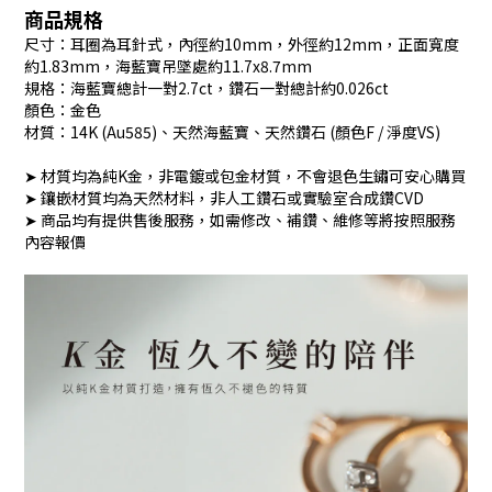
商品規格
尺寸：耳圈為耳針式，內徑約10mm，外徑約12mm，正面寬度
約1.83mm，海藍寶吊墜處約11.7x8.7mm
規格：海藍寶總計一對2.7ct，鑽石一對總計約0.026ct
顏色：金色
材質：14K (Au585)、天然海藍寶、天然鑽石 (顏色F / 淨度VS)
➤ 材質均為純K金，非電鍍或包金材質，不會退色生鏽可安心購買
➤ 鑲嵌材質均為天然材料，非人工鑽石或實驗室合成鑽CVD
➤ 商品均有提供售後服務，如需修改、補鑽、維修等將按照服務
內容報價