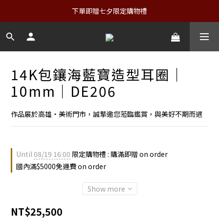
下單即贈七夕限定購物禮
14K包鑲海藍寶造型耳圈｜
10mm｜DE206
作品展於高雄・美術門市，誠摯邀您蒞臨鑑賞，與美好不期而遇
Until
08/19 16:00
限定購物禮 : 購滿即贈 on order
國內滿$5000免運費 on order
Show more
NT$25,500