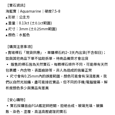
【
寶石資訊
】
海藍寶｜Aquamarine｜硬度7.5-8
▴ 形狀：公主方
▴ 重量：0.13ct (±0.1ct範圍)
▴ 尺寸：3mm (±0.25mm範圍)
▴ 顏色：水藍色
【
購買注意事項
】
▪︎
賣場裸石「現貨供應」，單購裸石約2~3天內出貨(不含假日)；
如與其他商品下單不協助拆單，待商品備齊才會出貨
▪︎ 販售的裸石皆為天然寶石，每顆裸石條件不同，可能帶有天然
包裹體、內含物、表面痕跡等，非人為造成的皆屬正常
▪︎ 尺寸會有0.25mm內的誤差範圍，顏色可能會有深淺差異，我
們以自然光拍攝，盡可能接近實品，但不同的手機/電腦螢幕，解
析度顏色多少與實品有差異
【
安心購物
】
▪︎ 寶石採購皆由FGA鑑定師把關，拒絕合成、玻璃充填、鈹擴
散、染色、塗覆、高溫高壓處理的寶石