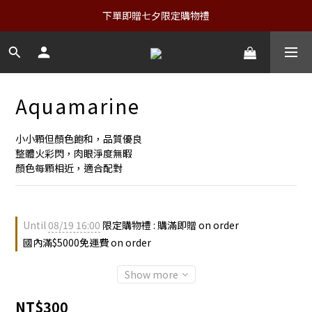
下單即贈七夕限定購物禮
Aquamarine
小小顆但顏色飽和，品質優良
整體火彩閃，肉眼淨度無暇
顏色每顆相近，適合配對
Until
08/19 16:00
限定購物禮 : 購滿即贈 on order
國內滿$5000免運費 on order
Show more
NT$300