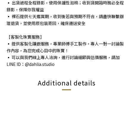
▪︎ 出貨過程全程錄影，使用保護性泡棉；收到貨開箱時務必全程
錄影，保障你我權益
▪︎ 裸石提供七天鑑賞期，收到後若與預期不符合，請盡快聯繫辦
理退貨，並使用原包裝寄回，確保運送安全
【
客製化珠寶服務
】
▪︎ 提供客製化鑲嵌服務，專業師傅手工製作，專人一對一討論製
作內容，為您完成心目中的珠寶！
▪︎ 可以與我們線上專人洽詢，進行討論細節與估價服務，請加
LINE ID：@dahlia.studio
Additional details