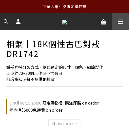
下單即贈七夕限定購物禮
相繫｜18K個性古巴對戒
DR1742
婚戒均採訂製方式，依照選定的尺寸、顏色、細節製作
工期約20~30個工作日不含假日
無瑕疵狀況將不提供退換貨
Until
08/19 16:00
限定購物禮 : 購滿即贈 on order
國內滿$5000免運費 on order
Show more