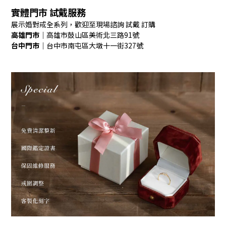
實體門市 試戴服務
展示婚對戒全系列，歡迎至現場諮詢 試戴 訂購
高雄門市
｜高雄市鼓山區美術北三路91號
台中門市
｜台中市南屯區大墩十一街327號