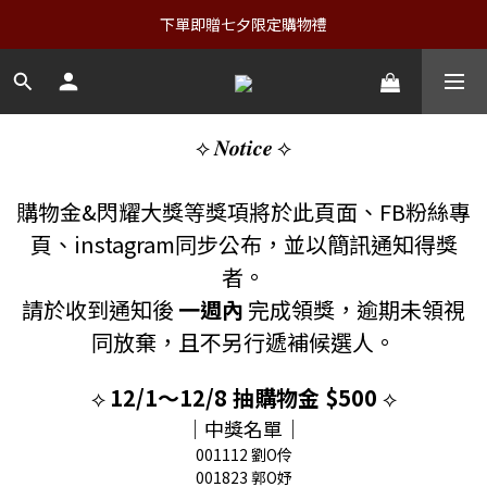
下單即贈七夕限定購物禮
⟡ 𝑵𝒐𝒕𝒊𝒄𝒆 ⟡
購物金&閃耀大獎等獎項將於此頁面、FB粉絲專
頁、instagram同步公布，並以簡訊通知得獎
者。
請於收到通知後
一週內
完成領獎，逾期未領視
同放棄，且不另行遞補候選人。
⟡
12/1～12/8 抽購物金 $500
⟡
｜中獎名單｜
001112 劉O伶
001823 郭O妤