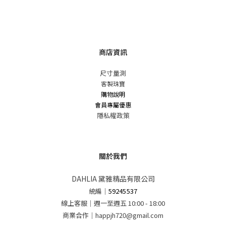
商店資訊
尺寸量測
客製珠寶
購物說明
會員專屬優惠
隱私權政策
關於我們
DAHLIA 黛雅精品有限公司
統編
｜
59245537
線上客服｜週一至週五 10:00 - 18:00
商業合作｜happjh720@gmail.com