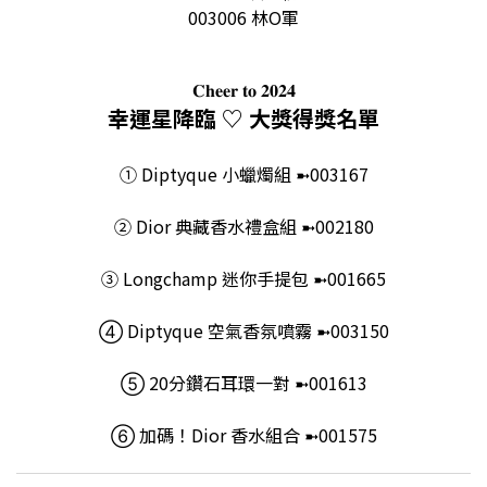
003006 林O軍
𝐂𝐡𝐞𝐞𝐫 𝐭𝐨 𝟐𝟎𝟐𝟒
幸運星降臨 ♡ 大獎得獎名單
➀ Diptyque 小蠟燭組 ➼003167
➁ Dior 典藏香水禮盒組 ➼002180
➂ Longchamp 迷你手提包 ➼001665
➃ Diptyque 空氣香氛噴霧 ➼003150
➄ 20分鑽石耳環一對 ➼001613
➅ 加碼！Dior 香水組合 ➼001575