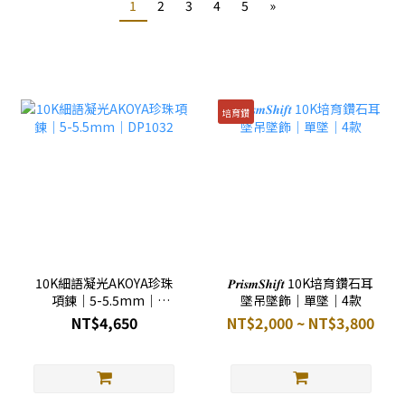
1
2
3
4
5
»
培育鑽
10K細語凝光AKOYA珍珠
𝑷𝒓𝒊𝒔𝒎𝑺𝒉𝒊𝒇𝒕 10K培育鑽石耳
項鍊｜5-5.5mm｜
墜吊墜飾｜單墜｜4款
DP1032
NT$4,650
NT$2,000 ~ NT$3,800