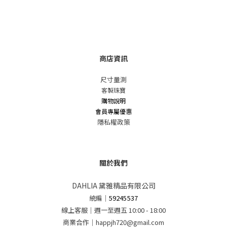
商店資訊
尺寸量測
客製珠寶
購物說明
會員專屬優惠
隱私權政策
關於我們
DAHLIA 黛雅精品有限公司
統編
｜
59245537
線上客服｜週一至週五 10:00 - 18:00
商業合作｜happjh720@gmail.com