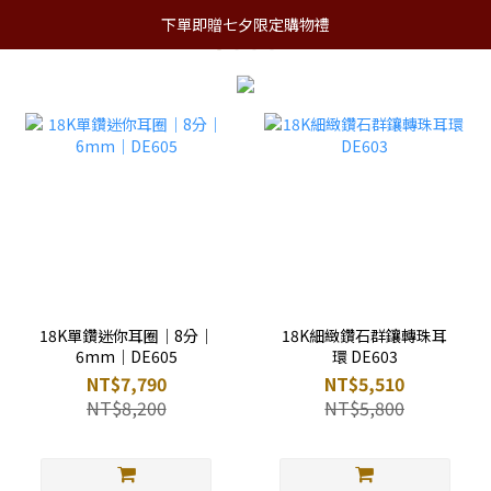
下單即贈七夕限定購物禮
18K單鑽迷你耳圈｜8分｜
18K細緻鑽石群鑲轉珠耳
6mm｜DE605
環 DE603
NT$7,790
NT$5,510
NT$8,200
NT$5,800