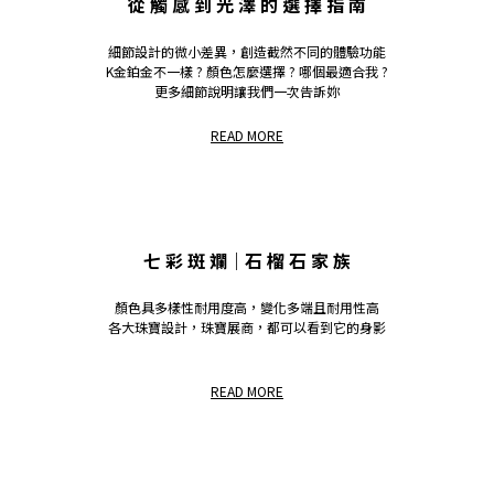
從 觸 感 到 光 澤 的 選 擇 指 南
細節設計的微小差異，創造截然不同的體驗功能
K金鉑金不一樣 ? 顏色怎麼選擇 ? 哪個最適合我 ?
更多細節說明讓我們一次告訴妳
READ MORE
七 彩 斑 斕｜石 榴 石 家 族
顏色具多樣性耐用度高，變化多端且耐用性高
各大珠寶設計，珠寶展商，都可以看到它的身影
READ MORE