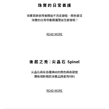
珠 寶 的 日 常 養 護
珠寶首飾使用後開始不亮或變暗、顏色變深
珠寶的日常保養跟護理該怎麼做呢 ?
READ MORE
後 起 之 秀｜尖 晶 石 Spinel
尖晶石具有各種繽紛的顏色與高硬度
價格相對親民珠寶品牌愛用材料
READ MORE