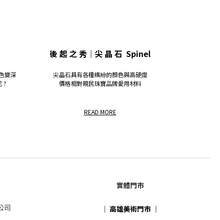
後 起 之 秀｜尖 晶 石 Spinel
色變深
尖晶石具有各種繽紛的顏色與高硬度
 ?
價格相對親民珠寶品牌愛用材料
READ MORE
實體門市
公司
｜
高雄美術門市
｜