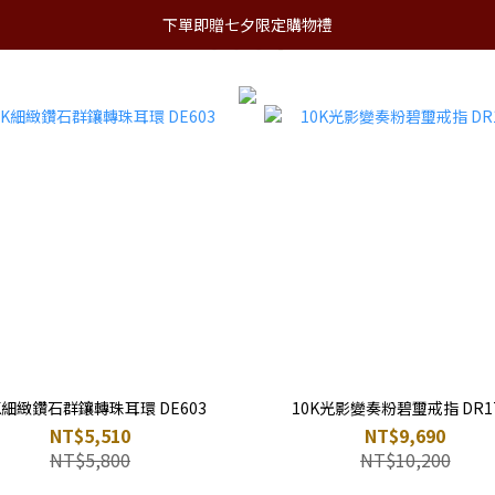
下單即贈七夕限定購物禮
𝐋𝐄𝐂𝐓𝐈𝐎𝐍
婚嫁系列｜𝐖𝐞𝐝𝐝𝐢𝐧𝐠
會員禮遇
實體門
K細緻鑽石群鑲轉珠耳環 DE603
10K光影變奏粉碧璽戒指 DR17
NT$5,510
NT$9,690
NT$5,800
NT$10,200