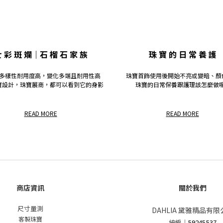
 彩 斑 斕｜石 榴 石 家 族
珠 寶 的 日 常 養 護
多樣性耐用度高，變化多端且耐用性高
珠寶首飾使用後開始不亮或變暗、顏
寶設計，珠寶展商，都可以看到它的身影
珠寶的日常保養跟護理該怎麼做呢
READ MORE
READ MORE
商店資訊
關於我們
尺寸量測
DAHLIA 黛雅精品有限
客製珠寶
統編
｜
59245537