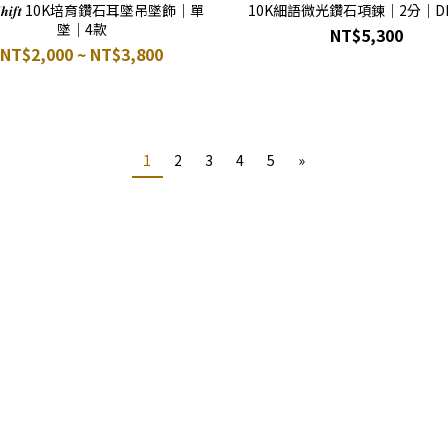
𝒔𝒎𝑺𝒉𝒊𝒇𝒕 10K培育鑽石耳墜吊墜飾｜單
10K細語微光鑽石項鍊｜2分｜DP
墜｜4款
NT$5,300
NT$2,000 ~ NT$3,800
1
2
3
4
5
»