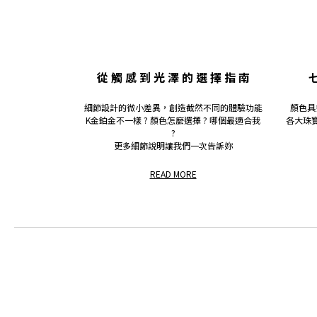
從 觸 感 到 光 澤 的 選 擇 指 南
七
細節設計的微小差異，創造截然不同的體驗功能
顏色具
K金鉑金不一樣 ? 顏色怎麼選擇 ? 哪個最適合我
各大珠
?
更多細節說明讓我們一次告訴妳
READ MORE