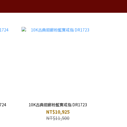
$
TWD
繁體中文
市
購物𝐐&𝐀
珠寶小知識
24
10K古典迴廊粉藍寶戒指 DR1723
NT$10,925
NT$11,500