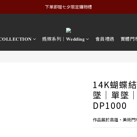
下單即贈七夕限定購物禮
𝐋𝐄𝐂𝐓𝐈𝐎𝐍
婚嫁系列｜𝐖𝐞𝐝𝐝𝐢𝐧𝐠
會員禮遇
實體門
14K蝴蝶
墜｜單墜｜
DP1000
作品展於高雄・美術門