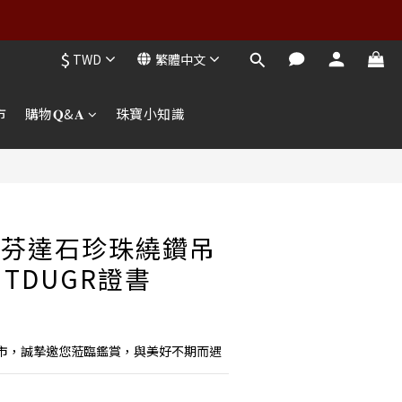
$
TWD
繁體中文
市
購物𝐐&𝐀
珠寶小知識
結芬達石珍珠繞鑽吊
TDUGR證書
市，誠摯邀您蒞臨鑑賞，與美好不期而遇