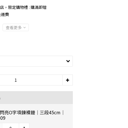
店，限定購物禮 : 購滿即贈
免運費
查看更多
品
K閃亮O字項鍊裸鏈｜三段45cm｜
09