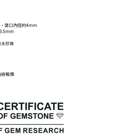
7mm，墜口內徑約4mm
3.5mm
、淡水珍珠
內容報價