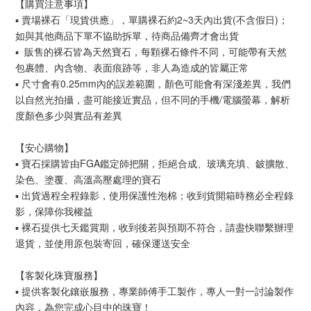
【購買注意事項】
▪︎ 賣場裸石「現貨供應」，單購裸石約2~3天內出貨(不含假日)；
如與其他商品下單不協助拆單，待商品備齊才會出貨
▪︎ 販售的裸石皆為天然寶石，每顆裸石條件不同，可能帶有天然
包裹體、內含物、表面痕跡等，非人為造成的皆屬正常
▪︎ 尺寸會有0.25mm內的誤差範圍，顏色可能會有深淺差異，我們
以自然光拍攝，盡可能接近實品，但不同的手機/電腦螢幕，解析
度顏色多少與實品有差異
【安心購物】
▪︎ 寶石採購皆由FGA鑑定師把關，拒絕合成、玻璃充填、鈹擴散、
染色、塗覆、高溫高壓處理的寶石
▪︎ 出貨過程全程錄影，使用保護性泡棉；收到貨開箱時務必全程錄
影，保障你我權益
▪︎ 裸石提供七天鑑賞期，收到後若與預期不符合，請盡快聯繫辦理
退貨，並使用原包裝寄回，確保運送安全
【客製化珠寶服務】
▪︎ 提供客製化鑲嵌服務，專業師傅手工製作，專人一對一討論製作
內容，為您完成心目中的珠寶！