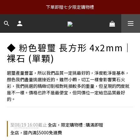
下單即贈七夕限定購物禮
◆ 粉色碧璽 長方形 4x2mm｜
裸石 (單顆)
碧璽產量豐富，所以我們品質一定挑最好的，淨度乾淨是基本，
顏色我們盡量挑選接近的。雖然小顆，切工一樣會影響寶石火
彩，我們挑選的精緻切割相對耗損較多的重量，但呈現的閃度就
是不一樣。價格也許不是最便宜，但同價位一定給您品質最好
的。
至
08/19 16:00
截止
全店，限定購物禮 : 購滿即贈
全店，國內滿$5000免運費