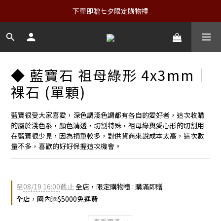
下單即贈七夕限定購物禮
◆ 藍寶石 祖母綠形 4x3mm｜
裸石 (單顆)
藍寶很受大家喜愛，深色調淺色調都有各自的愛好者，這次收購
的屬於淺色系，顏色清透，切割特殊，祖母綠與愛心形的切割用
在藍寶很少見，因為損重較多，對供貨商來說成本太高，這次數
量不多，喜歡的好好保握這次機會。
至
08/19 16:00
截止
全店，限定購物禮 : 購滿即贈
全店，國內滿$5000免運費