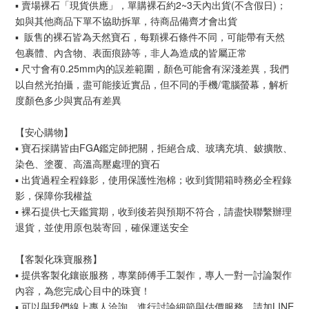
▪︎ 賣場裸石「現貨供應」，單購裸石約2~3天內出貨(不含假日)；
如與其他商品下單不協助拆單，待商品備齊才會出貨
▪︎ 販售的裸石皆為天然寶石，每顆裸石條件不同，可能帶有天然
包裹體、內含物、表面痕跡等，非人為造成的皆屬正常
▪︎ 尺寸會有0.25mm內的誤差範圍，顏色可能會有深淺差異，我們
以自然光拍攝，盡可能接近實品，但不同的手機/電腦螢幕，解析
度顏色多少與實品有差異
【安心購物】
▪︎ 寶石採購皆由FGA鑑定師把關，拒絕合成、玻璃充填、鈹擴散、
染色、塗覆、高溫高壓處理的寶石
▪︎ 出貨過程全程錄影，使用保護性泡棉；收到貨開箱時務必全程錄
影，保障你我權益
▪︎ 裸石提供七天鑑賞期，收到後若與預期不符合，請盡快聯繫辦理
退貨，並使用原包裝寄回，確保運送安全
【客製化珠寶服務】
▪︎ 提供客製化鑲嵌服務，專業師傅手工製作，專人一對一討論製作
內容，為您完成心目中的珠寶！
▪︎ 可以與我們線上專人洽詢，進行討論細節與估價服務，請加LINE