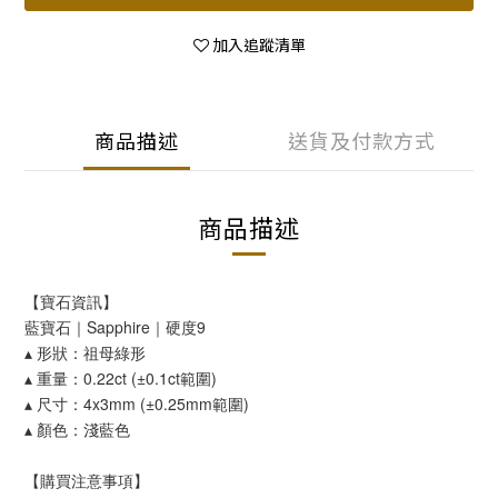
加入追蹤清單
商品描述
送貨及付款方式
商品描述
【寶石資訊】
藍寶石｜Sapphire｜硬度9
▴ 形狀：祖母綠形
▴ 重量：0.22ct (±0.1ct範圍)
▴ 尺寸：4x3mm (±0.25mm範圍)
▴ 顏色：淺藍色
【購買注意事項】