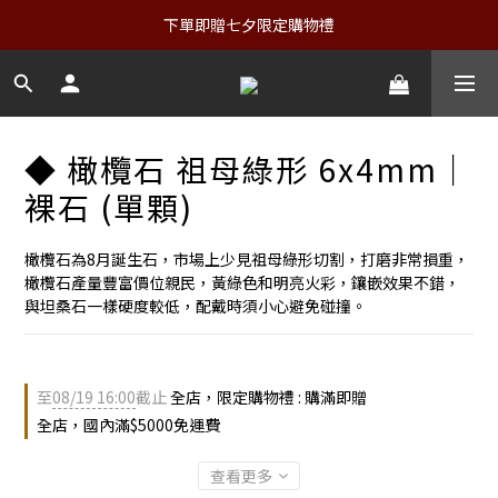
下單即贈七夕限定購物禮
◆ 橄欖石 祖母綠形 6x4mm｜
裸石 (單顆)
橄欖石為8月誕生石，市場上少見祖母綠形切割，打磨非常損重，
橄欖石產量豐富價位親民，黃綠色和明亮火彩，鑲嵌效果不錯，
與坦桑石一樣硬度較低，配戴時須小心避免碰撞。
至
08/19 16:00
截止
全店，限定購物禮 : 購滿即贈
全店，國內滿$5000免運費
查看更多