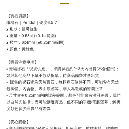
【寶石資訊】
橄欖石｜Peridot｜硬度6.5-7
▴ 形狀：祖母綠形
▴ 重量：0.58ct (±0.1ct範圍)
▴ 尺寸：6x4mm (±0.25mm範圍)
▴ 顏色：黃綠色
【購買注意事項】
▪︎ 賣場裸石「現貨供應」，單購裸石約2~3天內出貨(不含假日)；
如與其他商品下單不協助拆單，待商品備齊才會出貨
▪︎ 販售的裸石皆為天然寶石，每顆裸石條件不同，可能帶有天然
包裹體、內含物、表面痕跡等，非人為造成的皆屬正常
▪︎ 尺寸會有0.25mm內的誤差範圍，顏色可能會有深淺差異，我們
以自然光拍攝，盡可能接近實品，但不同的手機/電腦螢幕，解析
度顏色多少與實品有差異
【安心購物】
▪︎ 寶石採購皆由FGA鑑定師把關，拒絕合成、玻璃充填、鈹擴散、