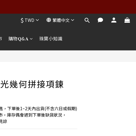
$
TWD
繁體中文
市
購物𝐐&𝐀
珠寶小知識
微光幾何拼接項鍊
售，下單後1~2天內出貨(不含六日或假期)
市，庫存偶會遇到下單後缺貨狀況，
見諒