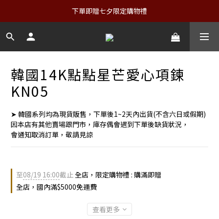
下單即贈七夕限定購物禮
韓國14K點點星芒愛心項鍊
KN05
➤ 韓國系列均為現貨販售，下單後1~2天內出貨(不含六日或假期)
因本店有其他賣場跟門市，庫存偶會遇到下單後缺貨狀況，
會通知取消訂單，敬請見諒
至
08/19 16:00
截止
全店，限定購物禮 : 購滿即贈
全店，國內滿$5000免運費
查看更多