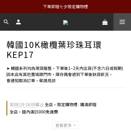
下單即贈七夕限定購物禮
韓國10K橄欖葉珍珠耳環
KEP17
➤ 韓國系列均為現貨販售，下單後1~2天內出貨(不含六日或假期)
因本店有其他賣場跟門市，庫存偶會遇到下單後缺貨狀況，
會通知取消訂單，敬請見諒
至
08/19 16:00
截止
全店，限定購物禮 : 購滿即贈
全店，國內滿$5000免運費
查看更多