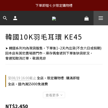
下單即贈七夕限定購物禮
韓國10K羽毛耳環 KE45
➤ 韓國系列均為現貨販售，下單後1~2天內出貨(不含六日或假期)
因本店有其他賣場跟門市，庫存偶會遇到下單後缺貨狀況，
會通知取消訂單，敬請見諒
至
08/19 16:00
截止
全店，限定購物禮 : 購滿即贈
全店，國內滿$5000免運費
查看更多
NT$2,450