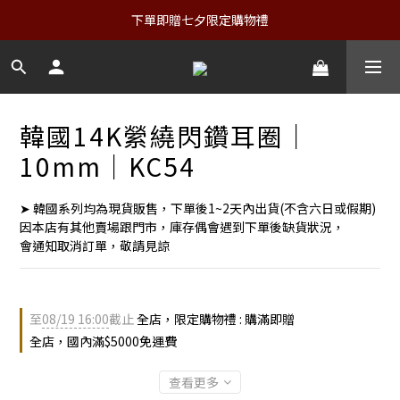
下單即贈七夕限定購物禮
韓國14K縈繞閃鑽耳圈｜
10mm｜KC54
➤ 韓國系列均為現貨販售，下單後1~2天內出貨(不含六日或假期)
因本店有其他賣場跟門市，庫存偶會遇到下單後缺貨狀況，
會通知取消訂單，敬請見諒
至
08/19 16:00
截止
全店，限定購物禮 : 購滿即贈
全店，國內滿$5000免運費
查看更多