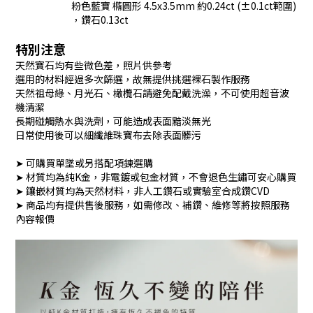
粉色藍寶 橢圓形 4.5x3.5mm 約0.24ct (±0.1ct範圍)
，鑽石0.13ct
特別注意
天然寶石均有些微色差，照片供參考
選用的材料經過多次篩選，故無提供挑選裸石製作服務
天然祖母綠、月光石、橄欖石請避免配戴洗澡，不可使用超音波
機清潔
長期碰觸熱水與洗劑，可能造成表面黯淡無光
日常使用後可以細纖維珠寶布去除表面髒污
➤ 可購買單墜或另搭配項鍊選購
➤ 材質均為純K金，非電鍍或包金材質，不會退色生鏽可安心購買
➤ 鑲嵌材質均為天然材料，非人工鑽石或實驗室合成鑽CVD
➤ 商品均有提供售後服務，如需修改、補鑽、維修等將按照服務
內容報價