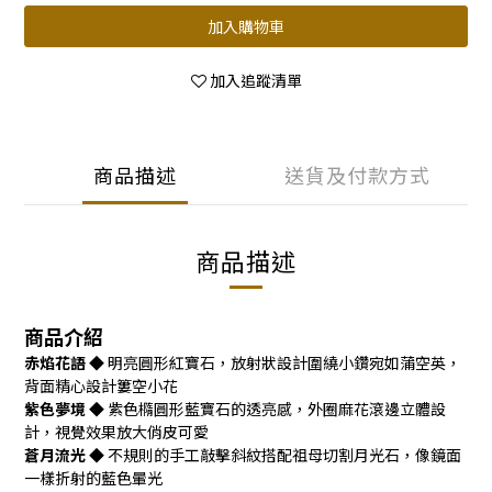
加入購物車
加入追蹤清單
商品描述
送貨及付款方式
商品描述
商品介紹
赤焰花語
◆ 明亮圓形紅寶石，放射狀設計圍繞小鑽宛如蒲空英，
背面精心設計簍空小花
紫色夢境
◆ 紫色橢圓形藍寶石的透亮感，外圈麻花滾邊立體設
計，視覺效果放大俏皮可愛
蒼月流光
◆ 不規則的手工敲擊斜紋搭配祖母切割月光石，像鏡面
一樣折射的藍色暈光