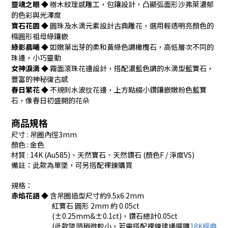
靈魂之眼
◆ 樹木紋理感雕工，包鑲設計，凸顯弧面形沙弗萊濃郁
的色彩與光澤度
寶石花園
◆ 圓珠及水滴元素設計古典雕花，選用輕透明亮顏色的
橢圓形祖母綠鑲嵌
綠影晨曦
◆ 如嫩葉出芽的柔和黃綠色調橄欖石，高低層次不同的
珠邊，小巧靈動
女神淚滴
◆ 霧面滾珠花邊設計，搭配濃藍色調的水滴型藍寶石，
豐富的神秘復古感
春日繁花
◆ 不規則水波纹花邊，上方點綴小鑽鑲嵌嫩粉色藍寶
石，像春日初盛開的花朵
商品規格
尺寸 : 吊圈內徑3mm
顏色 : 金色
材質 : 14K (Au585)、天然寶石、天然鑽石 (顏色F / 淨度VS)
備註：此款為單墜，可另搭配裸鍊購買
規格：
赤焰花語
◆
含吊圈造型尺寸約9.5x6.2mm
紅寶石 圓形 2mm
約 0.05ct
(±0.25mm&±0.1ct)，鑽石總計0.05ct
(此款墜頭稍微較小，若需搭配裸鍊建議選購
18K經典