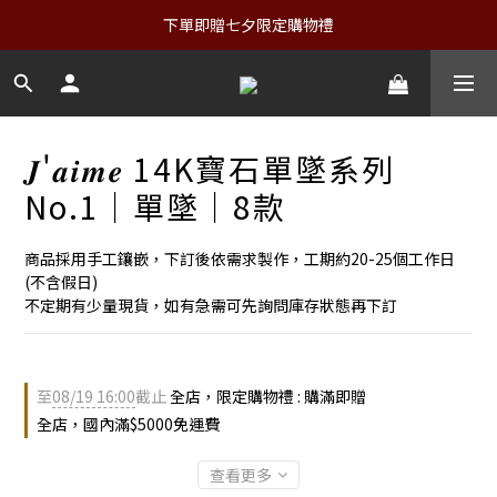
下單即贈七夕限定購物禮
𝑱'𝒂𝒊𝒎𝒆 14K寶石單墜系列
No.1｜單墜｜8款
商品採用手工鑲嵌，下訂後依需求製作，工期約20-25個工作日
(不含假日)
不定期有少量現貨，如有急需可先詢問庫存狀態再下訂
至
08/19 16:00
截止
全店，限定購物禮 : 購滿即贈
全店，國內滿$5000免運費
查看更多