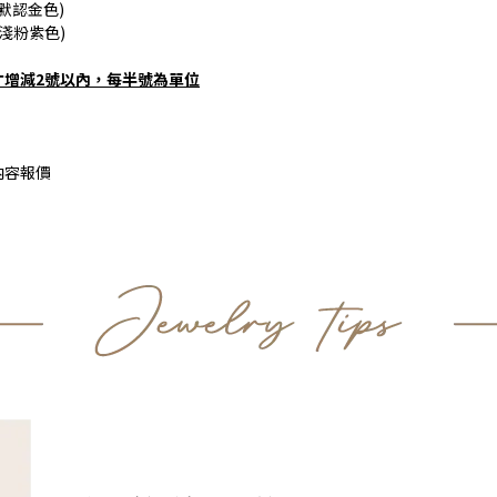
默認金色)
(淺粉紫色)
寸增減2號以內，每半號為單位
內容報價