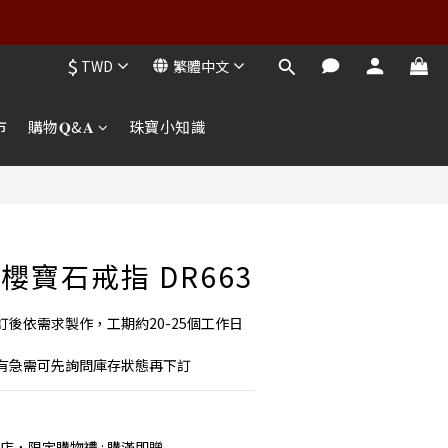
$
TWD
繁體中文
市
購物𝐐&𝐀
珠寶小知識
櫻寶石戒指 DR663
後依需求製作，工期約20-25個工作日
有急需可先詢問庫存狀態再下訂
店，限定購物禮 : 購滿即贈