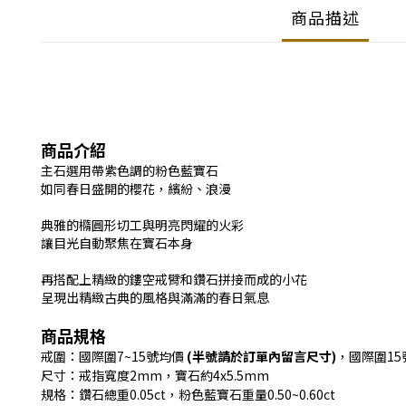
商品描述
商品介紹
主石選用帶紫色調的粉色藍寶石
如同春日盛開的櫻花，繽紛、浪漫
典雅的橢圓形切工與明亮閃耀的火彩
讓目光自動聚焦在寶石本身
再搭配上精緻的鏤空戒臂和鑽石拼接而成的小花
呈現出精緻古典的風格與滿滿的春日氣息
商品規格
戒圍：國際圍7~15號均價
(半號請於訂單內留言尺寸)
，國際圍1
尺寸：戒指寬度2mm，寶石約4x5.5mm
規格：鑽石總重0.05ct，粉色藍寶石重量0.50~0.60ct