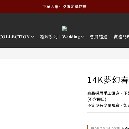
下單即贈七夕限定購物禮
𝐋𝐄𝐂𝐓𝐈𝐎𝐍
婚嫁系列｜𝐖𝐞𝐝𝐝𝐢𝐧𝐠
會員禮遇
實體門
14K夢幻春
商品採用手工鑲嵌，下訂
(不含假日)
不定期有少量現貨，如
至
08/19 16:00
截止
全