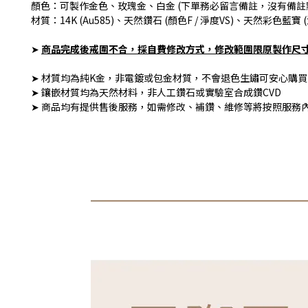
顏色：可製作金色、玫瑰金、白金 (下單務必留言備註，沒有備註
材質：14K (Au585)、天然鑽石 (顏色F / 淨度VS)、天然彩色藍寶 
➤
商品完成後戒圍不合，採自費修改方式
，修改範圍限原製作尺
➤ 材質均為純K金，非電鍍或包金材質，不會退色生鏽可安心購買
➤ 鑲嵌材質均為天然材料，非人工鑽石或實驗室合成鑽CVD
➤ 商品均有提供售後服務，如需修改、補鑽、維修等將按照服務