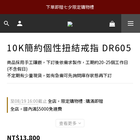
下單即贈七夕限定購物禮
10K簡約個性扭結戒指 DR605
商品採用手工鑲嵌，下訂後依需求製作，工期約20-25個工作日
(不含假日)
不定期有少量現貨，如有急需可先詢問庫存狀態再下訂
至
08/19 16:00
截止
全店，限定購物禮 : 購滿即贈
全店，國內滿$5000免運費
查看更多
NT$13,800