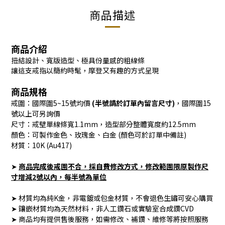
商品描述
商品介紹
扭結設計、寬版造型、極具份量感的粗線條
讓這支戒指以簡約時髦，摩登又有趣的方式呈現
商品規格
戒圍：國際圍5~15號均價
(半號請於訂單內留言尺寸)
，國際圍15
號以上可另詢價
尺寸：戒壁單線條寬1.1mm，造型部分整體寬度約12.5mm
顏色：可製作金色、玫瑰金、白金 (顏色可於訂單中備註)
材質：10K (Au417)
➤
商品完成後戒圍不合，採自費修改方式
，修改範圍限原製作尺
寸增減2號以內，每半號為單位
➤ 材質均為純K金，非電鍍或包金材質，不會退色生鏽可安心購買
➤ 鑲嵌材質均為天然材料，非人工鑽石或實驗室合成鑽CVD
➤ 商品均有提供售後服務，如需修改、補鑽、維修等將按照服務