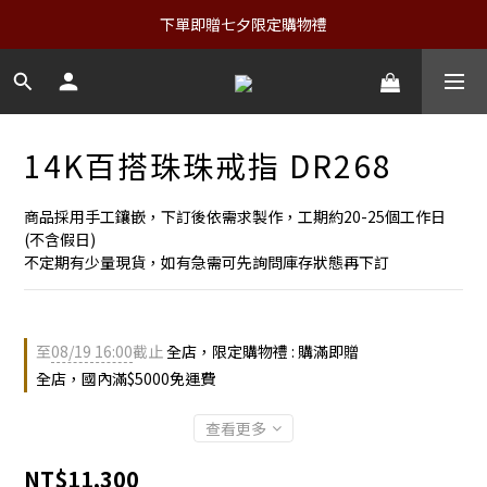
下單即贈七夕限定購物禮
14K百搭珠珠戒指 DR268
商品採用手工鑲嵌，下訂後依需求製作，工期約20-25個工作日
(不含假日)
不定期有少量現貨，如有急需可先詢問庫存狀態再下訂
至
08/19 16:00
截止
全店，限定購物禮 : 購滿即贈
全店，國內滿$5000免運費
查看更多
NT$11,300