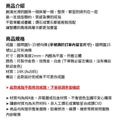
商品介紹
飽滿光滑的圓珠一個挨著一個，整齊、緊密的排列在一起
是一支造型簡約、質感紮實的戒指
不管單戴或疊戴；鑽石或寶石都能輕鬆搭配
讓整體的風格與層次都更加豐富
商品規格
戒圍：國際圍5~15號均價
(半號請於訂單內留言尺寸)
，國際圍15
號以上可另詢價
尺寸：圓珠寬度2mm，內圈為平面，外圈立體
顏色：可製作金色、玫瑰金、白金 (下單務必留言備註，沒有備註
默認金色)
材質：14K (Au585)
備註：此款設計完成後不可更改戒圍
➤
此款戒指不能修改戒圍，下單前請多加確認
➤ 材質均為純K金，非電鍍或包金材質，不會退色生鏽可安心購買
➤ 鑲嵌材質均為天然材料，非人工鑽石或實驗室合成鑽CVD
➤ 商品均有提供售後服務，如需修改、補鑽、維修等將按照服務
內容報價