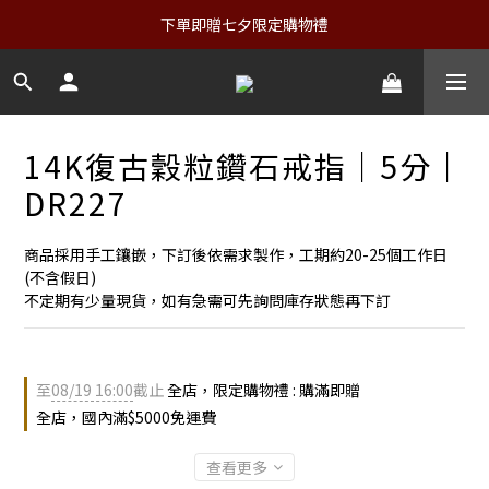
下單即贈七夕限定購物禮
14K復古穀粒鑽石戒指｜5分｜
DR227
商品採用手工鑲嵌，下訂後依需求製作，工期約20-25個工作日
(不含假日)
不定期有少量現貨，如有急需可先詢問庫存狀態再下訂
至
08/19 16:00
截止
全店，限定購物禮 : 購滿即贈
全店，國內滿$5000免運費
查看更多