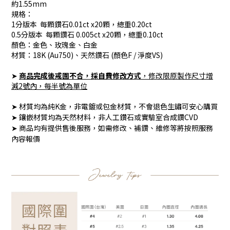
約1.55mm
規格：
1分版本 每顆鑽石0.01ct x20顆，總重0.20ct
0.5分版本 每顆鑽石 0.005ct x20顆，總重0.10ct
顏色：金色、玫瑰金、白金
材質：18K (Au750)、天然鑽石 (顏色F / 淨度VS)
➤
商品完成後戒圍不合，採自費修改方式
，
修改限原製作尺寸增
減2號內，每半號為單位
➤ 材質均為純K金，非電鍍或包金材質，不會退色生鏽可安心購買
➤ 鑲嵌材質均為天然材料，非人工鑽石或實驗室合成鑽CVD
➤ 商品均有提供售後服務，如需修改、補鑽、維修等將按照服務
內容報價