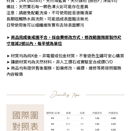
材質：14K (Au585)、天然海藍寶、天然鑽石 (顏色F / 淨度VS)
備註：天然寶石每一顆色澤火彩可能存在差異
注意：請避免配戴洗澡，不可使用超音波機清潔
長期碰觸熱水與洗劑，可能造成表面黯淡無光
日常使用後可以細纖維珠寶布去除表面髒污
➤
商品完成後戒圍不合，採自費修改方式
，修改範圍限原製作尺
寸增減2號以內，每半號為單位
➤ 材質均為純K金，非電鍍或包金材質，不會退色生鏽可安心購買
➤ 鑲嵌材質均為天然材料，非人工鑽石或實驗室合成鑽CVD
➤ 商品均有提供售後服務，如需修改、補鑽、維修等將按照服務
內容報價