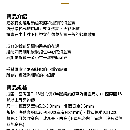
商品介紹
這款特別選用顏色較飽和濃郁的海藍寶
方形階梯式的切割，乾淨透亮、火彩細膩
讓寶石由上往下俯視會有像萬花筒一般的視覺效果
戒台的設計是簡約柔美的花邊
搭配四支細爪緊緊抱住中心的海藍寶
看起來就像一朵小花一樣靈動可愛
戒臂鑲嵌了兩顆迷你的小鑽做點綴
雕刻花邊藏滿細膩的小細節
商品規格
戒圍：國際圍7~15號均價
(半號請於訂單內留言尺寸)
，國際圍15
號以上可另詢價
尺寸：檯面造型約5.3x5.3mm，側面高度3.5mm
規格：海藍寶約0.26~0.40ct左右(4x4mm)，鑽石總重0.012ct
顏色：可製作金色、玫瑰金、白金 (下單務必留言備註，沒有備註
默認金色)