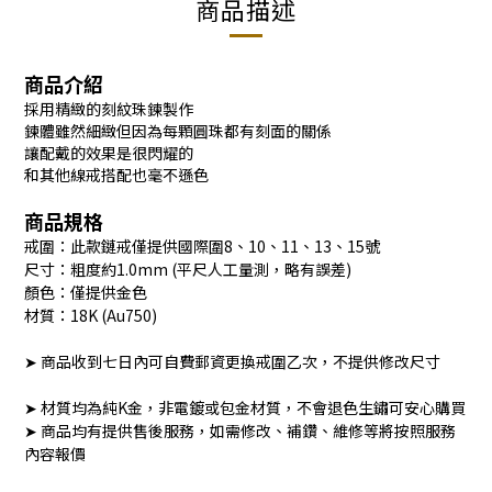
商品描述
商品介紹
採用精緻的刻紋珠鍊製作
鍊體雖然細緻但因為每顆圓珠都有刻面的關係
讓配戴的效果是很閃耀的
和其他線戒搭配也毫不遜色
商品規格
戒圍：此款鏈戒僅提供國際圍8、10、11、13、15號
尺寸：粗度約1.0mm (平尺人工量測，略有誤差)
顏色：僅提供金色
材質：18K (Au750)
➤ 商品收到七日內可自費郵資更換戒圍乙次，不提供修改尺寸
➤ 材質均為純K金，非電鍍或包金材質，不會退色生鏽可安心購買
➤ 商品均有提供售後服務，如需修改、補鑽、維修等將按照服務
內容報價