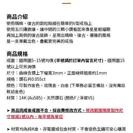
商品介紹
使用精緻、復古的穀粒點綴在簡單的V型戒指上
使用五爪鑲嵌讓，讓中間的三顆小鑽看起來像星星般耀眼
再加上兩側的復古裝飾，呈現出精緻、復古、優雅的風格
是一支單戴出色，疊戴更完美的戒指
商品規格
戒圍：國際圍5~15號均價
(半號請於訂單內留言尺寸)
，國際圍15
號以上可另詢價
尺寸：曲線含鑽上下幅寬3mm，正面線條粗度約1mm
規格：鑽石共0.055ct
顏色：可製作金色、玫瑰金、白金 (下單務必留言備註，沒有備註
默認金色)
材質：14K (Au585)、天然鑽石 (顏色F / 淨度VS)
➤
商品完成後戒圍不合，採自費修改方式
，
修改範圍限原製作尺
寸增減1號以內，每半號為單位
➤ 材質均為純K金，非電鍍或包金材質，不會退色生鏽可安心購買