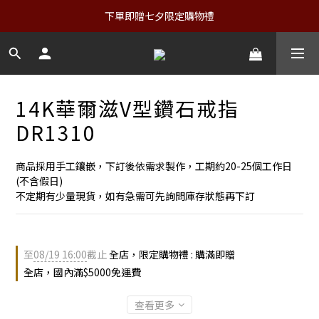
下單即贈七夕限定購物禮
14K華爾滋V型鑽石戒指
DR1310
商品採用手工鑲嵌，下訂後依需求製作，工期約20-25個工作日
(不含假日)
不定期有少量現貨，如有急需可先詢問庫存狀態再下訂
至
08/19 16:00
截止
全店，限定購物禮 : 購滿即贈
全店，國內滿$5000免運費
查看更多