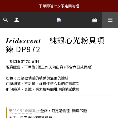
下單即贈七夕限定購物禮
𝑰𝒓𝒊𝒅𝒆𝒔𝒄𝒆𝒏𝒕｜純銀心光粉貝項
鍊 DP972
｜期間限定特別企劃｜
現貨販售，下單後3個工作天內出貨 (不含六日或假期)
粉色母貝象徵情感的萌芽與溫柔的連結
色調細膩、不甜膩，詮釋怦然心動的初戀感受
那份純淨、真誠，尚未被時間雕琢的情感狀態
至
08/19 16:00
截止
全店，限定購物禮 : 購滿即贈
全店，國內滿$5000免運費