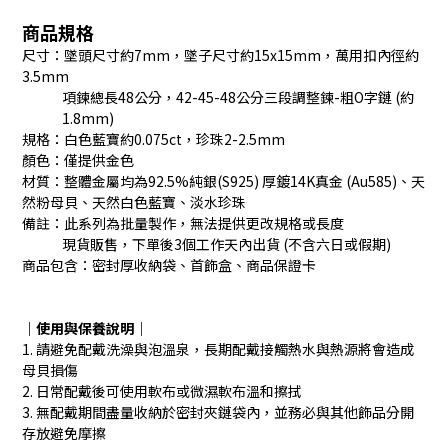
商品規格
尺寸：墜頭尺寸約7mm，墜子尺寸約15x15mm，萬用扣內徑約
3.5mm
項鍊總長48公分，42-45-48公分三段調整鍊-粗O字鏈 (約
1.8mm)
規格：白色藍寶約0.075ct，珍珠2-2.5mm
顏色：僅提供金色
材質：整體金屬均為92.5%純銀(S925) 厚鍍14K真金 (Au585)、天
然粉母貝、天然白色藍寶、淡水珍珠
備註：此系列為批量製作，無法提供更改規格或長度
現貨販售，下單後3個工作天內出貨 (不含六日或假期)
商品包含：密封厚收納袋、首飾盒、商品保證卡
｜使用與保養說明
｜
1. 請避免配戴洗澡與泡溫泉，長期配戴接觸熱水與熱源將會造成
母貝損傷
2. 日常配戴後可使用軟布或微濕軟布溫和擦拭
3. 無配戴期間盡量收納於密封夾鏈袋內，並務必與其他飾品分開
存放避免摩擦