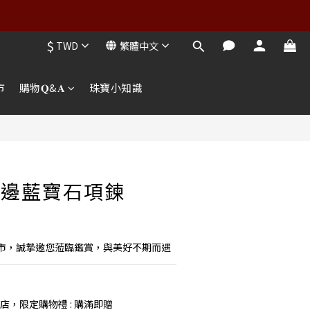
$
TWD
繁體中文
市
購物𝐐&𝐀
珠寶小知識
花邊藍寶石項鍊
市，誠摯邀您蒞臨鑑賞，與美好不期而遇
店，限定購物禮 : 購滿即贈