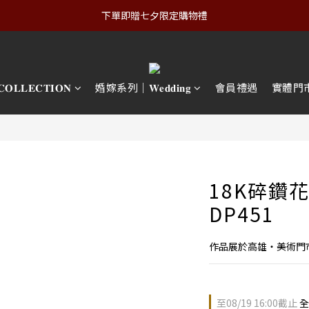
下單即贈七夕限定購物禮
𝐋𝐄𝐂𝐓𝐈𝐎𝐍
婚嫁系列｜𝐖𝐞𝐝𝐝𝐢𝐧𝐠
會員禮遇
實體門
18K碎鑽
DP451
作品展於高雄・美術門
至
08/19 16:00
截止
全